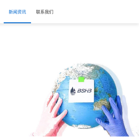
新闻资讯
联系我们