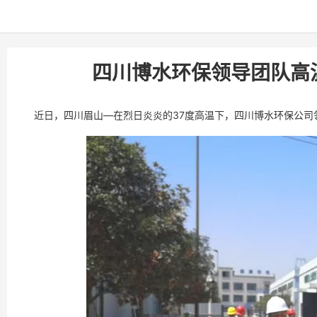
四川博水环保领导团队高
近日，四川眉山—在烈日炎炎的37度高温下，
四川博水环保
公司