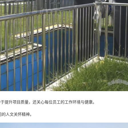
力于提升项目质量，还关心每位员工的工作环境与健康。
司的人文关怀精神。