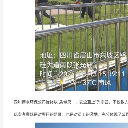
四川博水环保
公司始终以“质量第一，安全至上”为宗旨，不仅致
此次考察既是对项目的监督，也是对员工的激励，充分体现了公